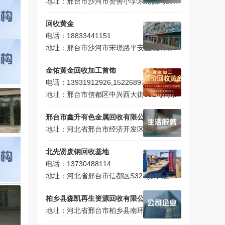
地址：邢台市沙河市赞善小学东北侧约190米
回收黄金
电话：18833441151
地址：邢台市沙河市宋璟路平安医院东南侧约60米
金佑黄金回收加工首饰
电话：13931912926,15226897861
地址：邢台市信都区中兴西大街632号门市
邢台市鑫升有色金属回收有限公司
地址：河北省邢台市经济开发区工业北街8号田家庄工业区
北先贤废钢回收基地
电话：13730488114
地址：河北省邢台市信都区S323(新兴西大街)
柏乡县森凯再生资源回收有限公司
地址：河北省邢台市柏乡县南环路绿道