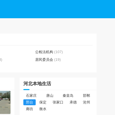
公检法机构
(107)
3)
居民委员会
(19)
河北本地生活
石家庄
唐山
秦皇岛
邯郸
邢台
保定
张家口
承德
沧州
廊坊
衡水