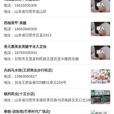
电话：15615035306
地址：山东省日照市岚山区
西柚美甲·美睫
电话：18053940309
地址：山东省日照市莒县S313
美元素美发美睫半永久定妆
电话：18769335933
地址：日照市五莲县利民路五莲百货大楼西北侧
兵妈马水饺(王府商业步行街店)
电话：13963050617
地址：兴业王府金座025幢01单元104号
镇邦药业(十五分店)
地址：山东省日照市东港区枣庄路与济南路交叉口北180米
拳能·训练馆(芒果时代广场店)