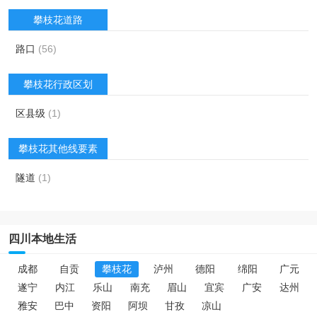
攀枝花道路
路口
(56)
攀枝花行政区划
区县级
(1)
攀枝花其他线要素
隧道
(1)
四川本地生活
成都
自贡
攀枝花
泸州
德阳
绵阳
广元
遂宁
内江
乐山
南充
眉山
宜宾
广安
达州
雅安
巴中
资阳
阿坝
甘孜
凉山