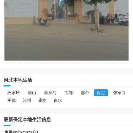
河北本地生活
石家庄
唐山
秦皇岛
邯郸
邢台
保定
张家口
承德
沧州
廊坊
衡水
最新保定本地生活信息
惠民超市(C078店)