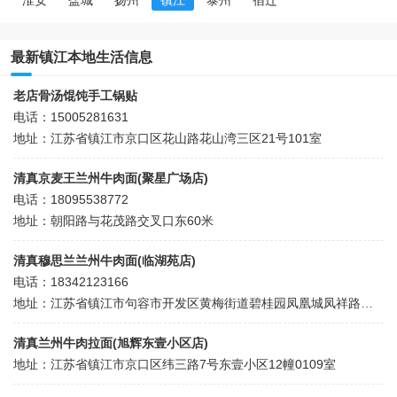
淮安
盐城
扬州
镇江
泰州
宿迁
最新镇江本地生活信息
老店骨汤馄饨手工锅贴
电话：15005281631
地址：江苏省镇江市京口区花山路花山湾三区21号101室
清真京麦王兰州牛肉面(聚星广场店)
电话：18095538772
地址：朝阳路与花茂路交叉口东60米
清真穆思兰兰州牛肉面(临湖苑店)
电话：18342123166
地址：江苏省镇江市句容市开发区黄梅街道碧桂园凤凰城凤祥路与碧城路交汇处西北侧约174米
清真兰州牛肉拉面(旭辉东壹小区店)
地址：江苏省镇江市京口区纬三路7号东壹小区12幢0109室