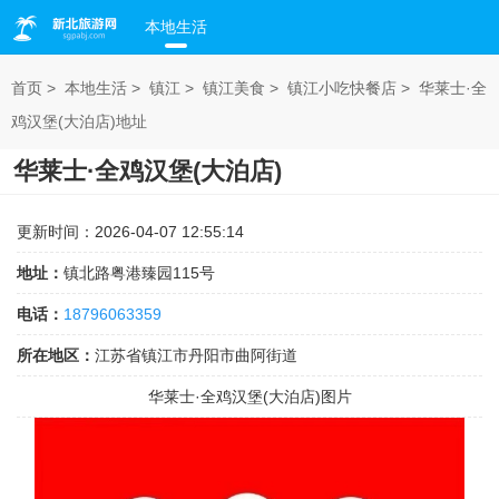
本地生活
首页
>
本地生活
>
镇江
>
镇江美食
>
镇江小吃快餐店
>
华莱士·全
鸡汉堡(大泊店)地址
华莱士·全鸡汉堡(大泊店)
更新时间：2026-04-07 12:55:14
地址：
镇北路粤港臻园115号
电话：
18796063359
所在地区：
江苏省镇江市丹阳市曲阿街道
华莱士·全鸡汉堡(大泊店)图片